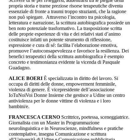
Scrivere di sé per ri-leggersi, addentrarsi tra le pieghe della
propria storia e trarne preziose risorse terapeutiche diventa
essenziale di fronte a traumi troppo strazianti, che la ragione
non può spiegare. Attraverso l’incontro tra psicologia,
letteratura e narrazione, la scrittura autobiografica possiede un
ben noto potenziale trasformativo. La trasposizione scritta
delle proprie esperienze di vita e dei relativi stati d’animo
costituisce infatti un potente strumento di riflessione,
espressione e cura di sé: facilita l’elaborazione emotiva,
promuove l’autoconsapevolezza e favorisce la resilienza. Dei
benefici terapeutici della scrittura autobiografica è esempio
concreto e testimonianza evidente la vicenda di Pasquale
Guadagno.
ALICE BOERI
È specializzata in diritto del lavoro. Si
occupa di diritti delle donne, empowerment femminile,
violenza di genere. È vicepresidente dell’associazione
IoTuNoiVoi Donne Insieme che gestisce a Udine un centro
antiviolenza per le donne vittime di violenza e i loro
bambini/e.
FRANCESCA CERNO
Scrittrice
,
poetessa, sceneggiatrice.
Giornalista con un Master in Programmazione
neurolinguistica e in Neuroscienze, mindfulness e pratiche
contemplative, insegna Comunicazione e scrittura
all’Università di Udine e Comunicazione pubblicitaria