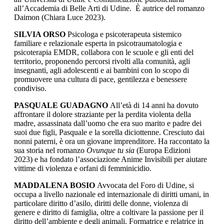
all’Accademia di Belle Arti di Udine. È autrice del romanzo
Daimon (Chiara Luce 2023).
SILVIA ORSO
Psicologa e psicoterapeuta sistemico
familiare e relazionale esperta in psicotraumatologia e
psicoterapia EMDR, collabora con le scuole e gli enti del
territorio, proponendo percorsi rivolti alla comunità, agli
insegnanti, agli adolescenti e ai bambini con lo scopo di
promuovere una cultura di pace, gentilezza e benessere
condiviso.
PASQUALE GUADAGNO
All’età di 14 anni ha dovuto
affrontare il dolore straziante per la perdita violenta della
madre, assassinata dall’uomo che era suo marito e padre dei
suoi due figli, Pasquale e la sorella diciottenne. Cresciuto dai
nonni paterni, è ora un giovane imprenditore. Ha raccontato la
sua storia nel romanzo
Ovunque tu sia
(Europa Edizioni
2023) e ha fondato l’associazione Anime Invisibili per aiutare
vittime di violenza e orfani di femminicidio.
MADDALENA BOSIO
Avvocata del Foro di Udine, si
occupa a livello nazionale ed internazionale di diritti umani, in
particolare diritto d’asilo, diritti delle donne, violenza di
genere e diritto di famiglia, oltre a coltivare la passione per il
diritto dell’ambiente e degli animali. Formatrice e relatrice in