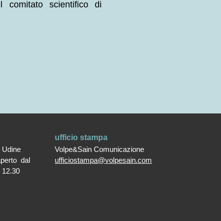
comitato scientifico di
ufficio stampa
0 Udine
Volpe&Sain Comunicazione
aperto dal
ufficiostampa@volpesain.com
e 12.30