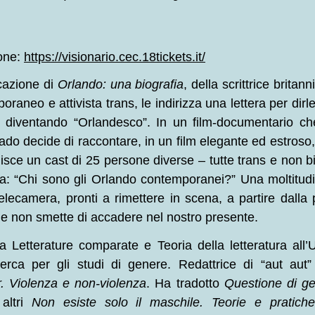
ione:
https://visionario.cec.18tickets.it/
cazione di
Orlando: una biografia
, della scrittrice britan
oraneo e attivista trans, le indirizza una lettera per dirl
 diventando “Orlandesco”. In un film-documentario che 
o decide di raccontare, in un film elegante ed estroso, 
isce un cast di 25 persone diverse – tutte trans e non bi
: “Chi sono gli Orlando contemporanei?” Una moltitudi
telecamera, pronti a rimettere in scena, a partire dalla 
che non smette di accadere nel nostro presente.
a Letterature comparate e Teoria della letteratura all’U
cerca per gli studi di genere. Redattrice di “aut au
r. Violenza e non-violenza
. Ha tradotto
Questione di g
 altri
Non esiste solo il maschile. Teorie e pratich