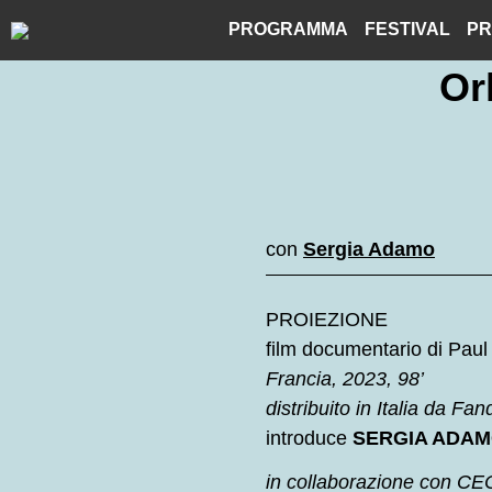
Skip
PROGRAMMA
FESTIVAL
PR
to
content
Or
con
Sergia Adamo
PROIEZIONE
film documentario di Paul
Francia, 2023, 98’
distribuito in Italia da Fa
introduce
SERGIA ADA
in collaborazione con CE