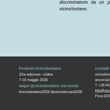
discriminatorio da un 
vicino/lontano.
Festival vicino/lontano
contatti
22/a edizione—Udine
vicino/lo
7-10 maggio 2026
associaz
T +39 04
segui @vicinolontano sui social
info@vici
#vicinolontano2026 #premioterzani2026
P.Iva 02