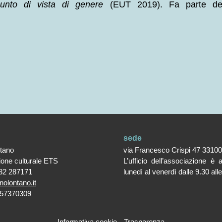
punto di vista di genere
(EUT 2019). Fa parte del 
sede
ntano
via Francesco Crispi 47 3310
ione culturale ETS
L’ufficio dell’associazione è 
32 287171
lunedì al venerdì dalle 9.30 all
nolontano.it
357370309
Informativa cookie
Trasparenza