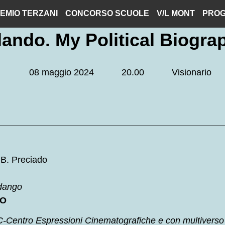
EMIO TERZANI
CONCORSO SCUOLE
V/L MONT
PROG
lando. My Political Biogra
08 maggio 2024
20.00
Visionario
 B. Preciado
ndango
MO
C-Centro Espressioni Cinematografiche e con multiverso