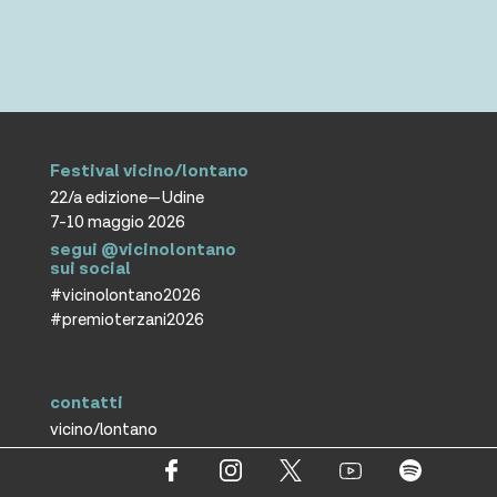
Festival vicino/lontano
22/a edizione—Udine
7-10 maggio 2026
segui @vicinolontano
sui social
#vicinolontano2026
#premioterzani2026
contatti
vicino/lontano
associazione culturale ETS
T +39 0432 287171