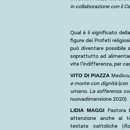
in collaborazione con il C
Qual è il significato del
figure dei Profeti religio
può diventare possibile s
soprattutto ad alimentar
vite l’indifferenza, per c
Medico, 
VITO DI PIAZZA
e morire con dignità
(con 
umano. La sofferenza con
nuovadimensione 2020).
Pastora b
LIDIA MAGGI
attenzione anche al t
testate cattoliche (
Ro