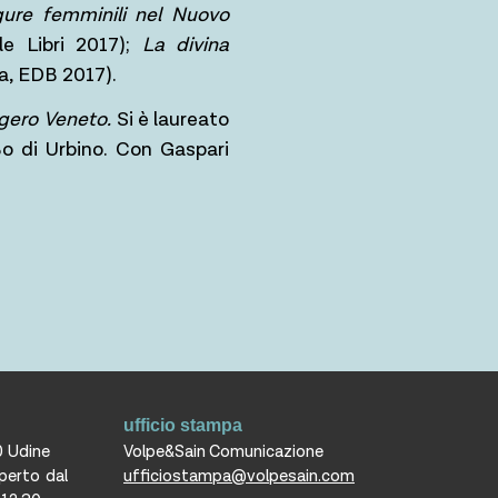
gure femminili nel Nuovo
ale Libri 2017);
La divina
a, EDB 2017).
ero Veneto.
Si è laureato
Bo di Urbino. Con Gaspari
ufficio stampa
0 Udine
Volpe&Sain Comunicazione
aperto dal
ufficiostampa@volpesain.com