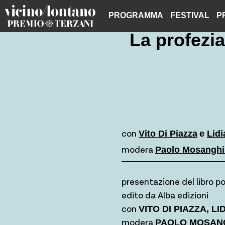
Skip
PROGRAMMA
FESTIVAL
P
to
content
La profezia
con
Vito Di Piazza
e
Lidi
modera
Paolo Mosanghi
presentazione del libro po
edito da Alba edizioni
con
VITO DI PIAZZA, LI
modera
PAOLO MOSANG