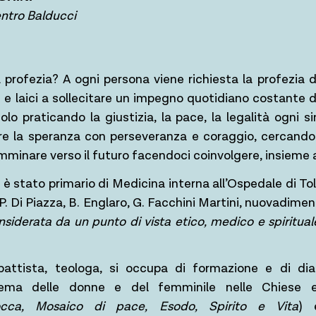
entro Balducci
la profezia? A ogni persona viene richiesta la profezia d
si e laici a sollecitare un impegno quotidiano costante 
olo praticando la giustizia, la pace, la legalità ogni s
e la speranza con perseveranza e coraggio, cercando 
amminare verso il futuro facendoci coinvolgere, insieme agl
è stato primario di Medicina interna all’Ospedale di To
P. Di Piazza, B. Englaro, G. Facchini Martini, nuovadime
siderata da un punto di vista etico, medico e spiritual
attista, teologa, si occupa di formazione e di di
ema delle donne e del femminile nelle Chiese e
cca, Mosaico di pace, Esodo, Spirito e Vita
) 