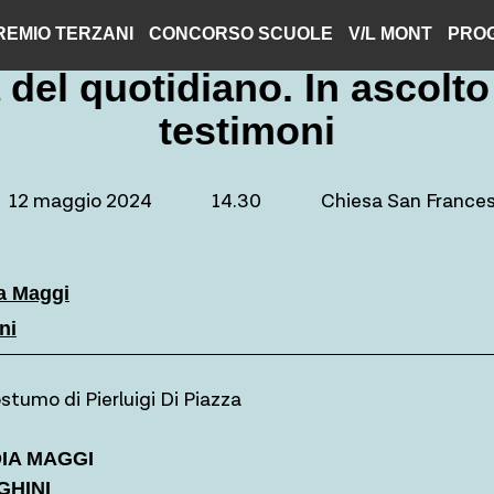
REMIO TERZANI
CONCORSO SCUOLE
V/L MONT
PROG
 del quotidiano. In ascolto 
testimoni
12 maggio 2024
14.30
Chiesa San France
a Maggi
ni
stumo di Pierluigi Di Piazza
DIA MAGGI
HINI