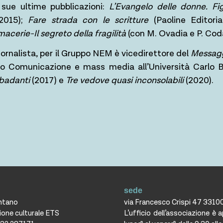
e sue ultime pubblicazioni:
L’Evangelo delle donne. Fi
 2015);
Fare strada con le scritture
(Paoline Editori
macerie-Il segreto della fragilità
(con M. Ovadia e P. Cod
iornalista, per il Gruppo NEM è vicedirettore del
Messagg
zzo Comunicazione e mass media all’Università Carlo 
badanti
(2017) e
Tre vedove quasi inconsolabili
(2020).
sede
ontano
via Francesco Crispi 47 3310
ione culturale ETS
L’ufficio dell’associazione è 