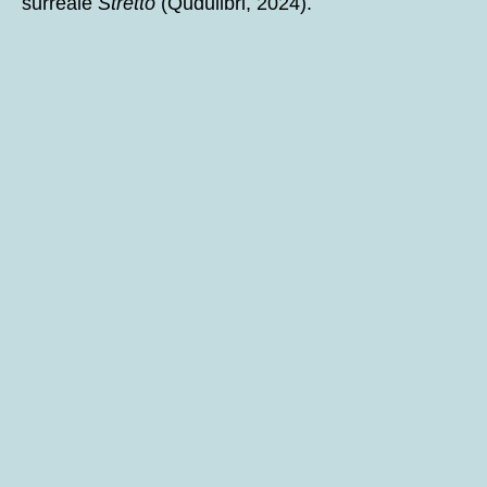
surreale
Stretto
(Qudulibri, 2024).