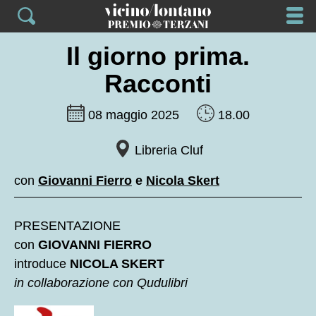
Skip
to
content
Il giorno prima.
Racconti
08 maggio 2025
18.00
Libreria Cluf
con
Giovanni Fierro
e
Nicola Skert
PRESENTAZIONE
con
GIOVANNI FIERRO
introduce
NICOLA SKERT
in collaborazione con Qudulibri