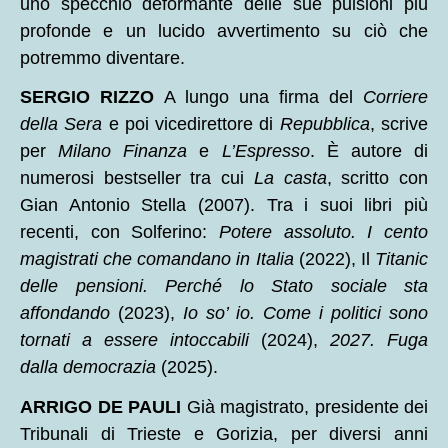
uno specchio deformante delle sue pulsioni più
profonde e un lucido avvertimento su ciò che
potremmo diventare.
SERGIO RIZZO
A lungo una firma del
Corriere
della Sera
e poi vicedirettore di
Repubblica
, scrive
per
Milano Finanza
e
L’Espresso
. È autore di
numerosi bestseller tra cui
La casta
, scritto con
Gian Antonio Stella (2007). Tra i suoi libri più
recenti, con Solferino:
Potere assoluto. I cento
magistrati che comandano in Italia
(2022), Il
Titanic
delle pensioni. Perché lo Stato sociale sta
affondando
(2023),
Io so’ io. Come i politici sono
tornati a essere intoccabili
(2024),
2027. Fuga
dalla democrazia
(2025).
ARRIGO DE PAULI
Già magistrato, presidente dei
Tribunali di Trieste e Gorizia, per diversi anni