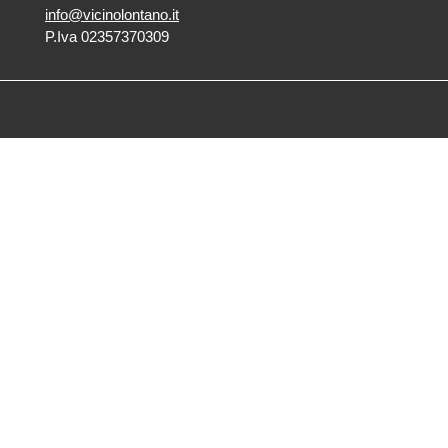
info@vicinolontano.it
P.Iva 02357370309
sede
via Francesco Crispi 47
33100 Udine
L’ufficio dell’associazione è
aperto dal lunedì al venerdì
dalle 9.30 alle 12.30
ufficio stampa
Volpe&Sain Comunicazione
ufficiostampa@volpesain.com
Informativa cookie
Trasparenza
Copyright © 2021 Copyright Associazione Vicino/Lontano All