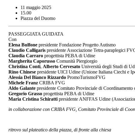
11 maggio 2025
15.00
Piazza del Duomo
PASSEGGIATA GUIDATA
Con
Elena Bulfone
presidente Fondazione Progetto Autismo
Claudio Calligaris
presidente Associazione Tetra-paraplegici FV
Claudia Carraro
progettista PEBA di Udine
Margherita Caporusso
Comunità Piergiorgio
Christina Conti
,
Alberto Cervesato
Università degli Studi di Ud
Rino Chinese
presidente UICI Udine (Unione Italiana Ciechi e Ip
Alessia Del Bianco Rizzardo
PromoTurismoFVG
Michele Franz
CRIBA FVG
Aldo Galante
presidente Comitato Provinciale di Coordinamento de
Gregorio Grasso
progettista PEBA di Udine
Maria Cristina Schiratti
presidente ANFFAS Udine (Associazione fa
in collaborazione con CRIBA FVG, Comitato Provinciale di Coord
ritrovo sul plateatico della piazza, di fronte alla chiesa