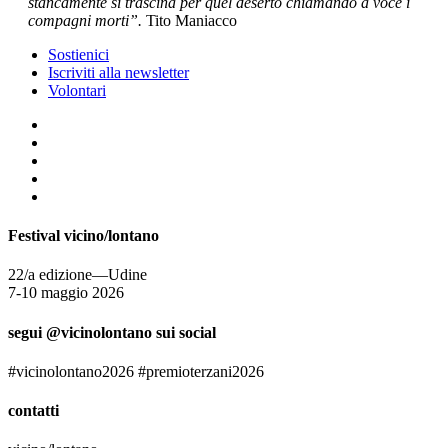
stancamente si trascina per quel deserto chiamando a voce i
compagni morti”.
Tito Maniacco
Sostienici
Iscriviti alla newsletter
Volontari
Festival vicino/lontano
22/a edizione—Udine
7-10 maggio 2026
segui @vicinolontano sui social
#vicinolontano2026 #premioterzani2026
contatti