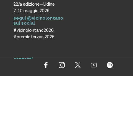
22/a edizione—Udine
7-10 maggio 2026
segui @vicinolontano
sui social
#vicinolontano2026
#premioterzani2026
contatti
vicino/lontano
associazione culturale ETS
T +39 0432 287171
info@vicinolontano.it
P.Iva 02357370309
sede
via Francesco Crispi 47
33100 Udine