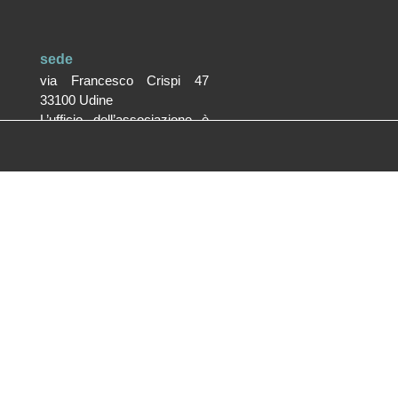
sede
via Francesco Crispi 47
33100 Udine
L’ufficio dell’associazione è
aperto dal lunedì al venerdì
dalle 9.30 alle 12.30
ufficio stampa
Volpe&Sain Comunicazione
ufficiostampa@volpesain.com
Informativa cookie
Trasparenza
Copyright © 2021 Copyright Associazione Vicino/Lontano All
Rights Reserved.
Fotografie © Phocus Agency