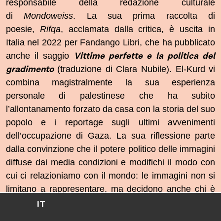
responsabile della redazione culturale
di
Mondoweiss
. La sua prima raccolta di
poesie,
Rifqa
, acclamata dalla critica, è uscita in
Italia nel 2022 per Fandango Libri, che ha pubblicato
Vittime perfette e la politica del
anche il saggio
gradimento
(traduzione di Clara Nubile). El-Kurd vi
combina magistralmente la sua esperienza
personale di palestinese che ha subito
l’allontanamento forzato da casa con la storia del suo
popolo e i reportage sugli ultimi avvenimenti
dell’occupazione di Gaza. La sua riflessione parte
dalla convinzione che il potere politico delle immagini
diffuse dai media condizioni e modifichi il modo con
cui ci relazioniamo con il mondo: le immagini non si
limitano a rappresentare, ma decidono anche chi è
degno di compassione, chi può parlare, chi può
esistere e resistere. Se per essere ascoltati i