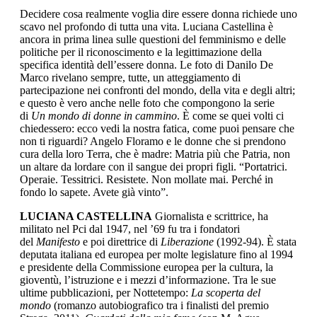
Decidere cosa realmente voglia dire essere donna richiede uno
scavo nel profondo di tutta una vita. Luciana Castellina è
ancora in prima linea sulle questioni del femminismo e delle
politiche per il riconoscimento e la legittimazione della
specifica identità dell’essere donna. Le foto di Danilo De
Marco rivelano sempre, tutte, un atteggiamento di
partecipazione nei confronti del mondo, della vita e degli altri;
e questo è vero anche nelle foto che compongono la serie
di
Un mondo di donne in cammino
. È come se quei volti ci
chiedessero: ecco vedi la nostra fatica, come puoi pensare che
non ti riguardi? Angelo Floramo e le donne che si prendono
cura della loro Terra, che è madre: Matria più che Patria, non
un altare da lordare con il sangue dei propri figli. “Portatrici.
Operaie. Tessitrici. Resistete. Non mollate mai. Perché in
fondo lo sapete. Avete già vinto”.
LUCIANA CASTELLINA
Giornalista e scrittrice, ha
militato nel Pci dal 1947, nel ’69 fu tra i fondatori
del
Manifesto
e poi direttrice di
Liberazione
(1992-94). È stata
deputata italiana ed europea per molte legislature fino al 1994
e presidente della Commissione europea per la cultura, la
gioventù, l’istruzione e i mezzi d’informazione. Tra le sue
ultime pubblicazioni, per Nottetempo:
La scoperta del
mondo
(romanzo autobiografico tra i finalisti del premio