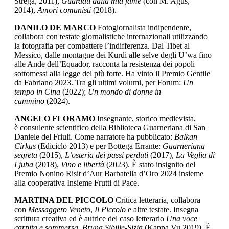
Strega, 2011),
Guardati dalla mia fame
(con M. Agus,
2014),
Amori comunisti
(2018).
DANILO DE MARCO
Fotogiornalista indipendente,
collabora con testate giornalistiche internazionali utilizzando
la fotografia per combattere l’indifferenza. Dal Tibet al
Messico, dalle montagne dei Kurdi alle selve degli U’wa fino
alle Ande dell’Equador, racconta la resistenza dei popoli
sottomessi alla legge del più forte. Ha vinto il Premio Gentile
da Fabriano 2023. Tra gli ultimi volumi, per Forum:
Un
tempo in Cina
(2022);
Un mondo di donne in
cammino
(2024).
ANGELO FLORAMO
Insegnante, storico medievista,
è consulente scientifico della Biblioteca Guarneriana di San
Daniele del Friuli. Come narratore ha pubblicato:
Balkan
Cirkus
(Ediciclo 2013) e per Bottega Errante:
Guarneriana
segreta
(2015),
L’osteria dei passi perduti
(2017),
La Veglia di
Ljuba
(2018),
Vino e libertà
(2023). È stato insignito del
Premio Nonino Risit d’Aur Barbatella d’Oro 2024 insieme
alla cooperativa Insieme Frutti di Pace.
MARTINA DEL PICCOLO
Critica letteraria, collabora
con
Messaggero Veneto
,
Il Piccolo
e altre testate. Insegna
scrittura creativa ed è autrice del caso letterario
Una voce
carpita e sommersa. Bruna Sibille-Sizia
(Kappa Vu 2019). È