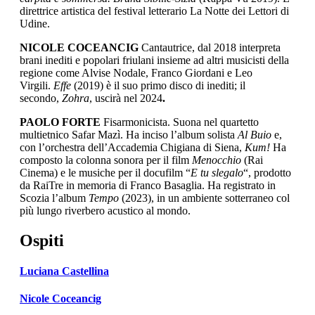
direttrice artistica del festival letterario La Notte dei Lettori di
Udine.
NICOLE COCEANCIG
Cantautrice, dal 2018 interpreta
brani inediti e popolari friulani insieme ad altri musicisti della
regione come Alvise Nodale, Franco Giordani e Leo
Virgili.
Effe
(2019) è il suo primo disco di inediti; il
secondo,
Zohra
, uscirà nel 2024
.
PAOLO FORTE
Fisarmonicista. Suona nel quartetto
multietnico Safar Mazì. Ha inciso l’album solista
Al Buio
e,
con l’orchestra dell’Accademia Chigiana di Siena,
Kum!
Ha
composto la colonna sonora per il film
Menocchio
(Rai
Cinema) e le musiche per il docufilm “
E tu slegalo
“, prodotto
da RaiTre in memoria di Franco Basaglia. Ha registrato in
Scozia l’album
Tempo
(2023), in un ambiente sotterraneo col
più lungo riverbero acustico al mondo.
Ospiti
Luciana Castellina
Nicole Coceancig