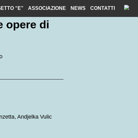
ETTO “E”
ASSOCIAZIONE
NEWS
CONTATTI
e opere di
o
zetta, Andjelka Vulic