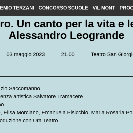
EMIO TERZANI
CONCORSO SCUOLE
V/L MONT
PROG
o. Un canto per la vita e l
Alessandro Leogrande
03 maggio 2023
21.00
Teatro San Giorgi
brizio Saccomanno
lenza artistica Salvatore Tramacere
no
 Elisa Morciano, Emanuela Pisicchio, Maria Rosaria Pon
roduzione con Ura Teatro