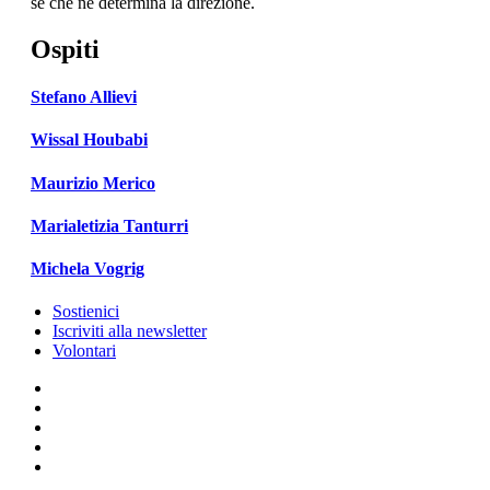
sé che ne determina la direzione.
Ospiti
Stefano Allievi
Wissal Houbabi
Maurizio Merico
Marialetizia Tanturri
Michela Vogrig
Sostienici
Iscriviti alla newsletter
Volontari