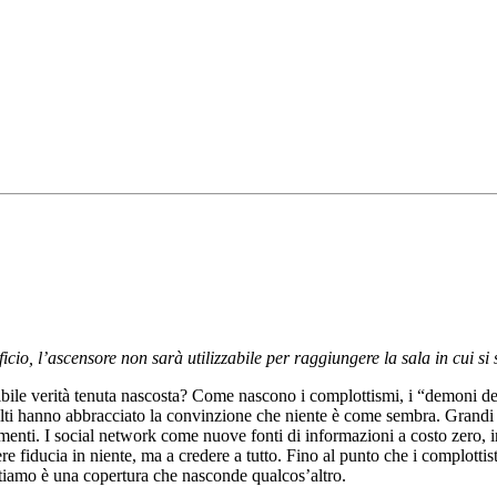
icio, l’ascensore non sarà utilizzabile per raggiungere la sala in cui si 
ribile verità tenuta nascosta? Come nascono i complottismi, i “demoni d
olti hanno abbracciato la convinzione che niente è come sembra. Grandi del
nti. I social network come nuove fonti di informazioni a costo zero, in
fiducia in niente, ma a credere a tutto. Fino al punto che i complottisti 
tiamo è una copertura che nasconde qualcos’altro.