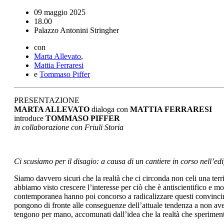
09 maggio 2025
18.00
Palazzo Antonini Stringher
con
Marta Allevato
,
Mattia Ferraresi
e
Tommaso Piffer
PRESENTAZIONE
MARTA ALLEVATO
dialoga con
MATTIA FERRARESI
introduce
TOMMASO PIFFER
in collaborazione con Friuli Storia
Ci scusiamo per il disagio: a causa di un cantiere in corso nell’edif
Siamo davvero sicuri che la realtà che ci circonda non celi una ter
abbiamo visto crescere l’interesse per ciò che è antiscientifico e m
contemporanea hanno poi concorso a radicalizzare questi convincime
pongono di fronte alle conseguenze dell’attuale tendenza a non avere 
tengono per mano, accomunati dall’idea che la realtà che sperimen