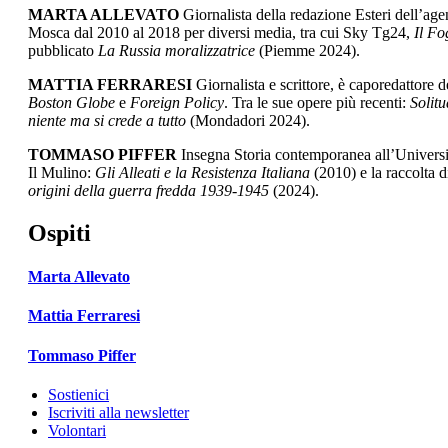
MARTA ALLEVATO
Giornalista della redazione Esteri dell’ag
Mosca dal 2010 al 2018 per diversi media, tra cui Sky Tg24,
Il Fo
pubblicato
La Russia moralizzatrice
(Piemme 2024).
MATTIA FERRARESI
Giornalista e scrittore, è caporedattore 
Boston Globe
e
Foreign Policy
. Tra le sue opere più recenti:
Solitu
niente ma si crede a tutto
(Mondadori 2024).
TOMMASO PIFFER
Insegna Storia contemporanea all’Università
Il Mulino:
Gli Alleati e la Resistenza Italiana
(2010) e la raccolta 
origini della guerra fredda 1939-1945
(2024).
Ospiti
Marta Allevato
Mattia Ferraresi
Tommaso Piffer
Sostienici
Iscriviti alla newsletter
Volontari