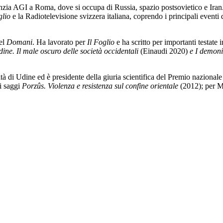
enzia AGI a Roma, dove si occupa di Russia, spazio postsovietico e Iran. 
glio
e la Radiotelevisione svizzera italiana, coprendo i principali eventi 
del
Domani
. Ha lavorato per
Il Foglio
e ha scritto per importanti testate 
dine. Il male oscuro delle società occidentali
(Einaudi 2020)
e I demoni
 di Udine ed è presidente della giuria scientifica del Premio nazionale 
di saggi
Porzûs. Violenza e resistenza sul confine orientale
(2012); per 