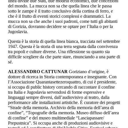
linea divide due Stati, due modelli economici, due concezioni
del mondo. La mucca non sa che quella linea che le passa
sotto le zampe è il tratto conclusivo della cortina di ferro, e
che è il frutto di eventi storici complessi e drammatici. La
mucca non sa che anche i suoi padroni, come tutti gli abitanti
di Gorizia, dovranno decidere se optare per l’Italia o per la
Jugoslavia.
Questa è la storia di quella linea bianca, tracciata nel settembre
1947. Questa è la storia di una terra segnata dalla convivenza
tra popoli e culture diverse. Una riflessione su quanto sia
difficile scegliere da che parte stare, rinunciando a una parte di
sé.
ALESSANDRO CATTUNAR
Goriziano d’origine, è
dottore di ricerca in Storia contemporanea e insegnante. Con
l’Associazione Quarantasettezeroquattro, di cui è presidente,
si occupa di public history cercando di raccontare il confine
tra Italia e Jugoslavia servendosi di forme espressive e
linguaggi sempre diversi, dall’audiovisivo al teatro, dalla
performance alle installazioni artistiche. È curatore dei progetti
“Strade della memoria. Archivio della memoria dell’area di
confine”, “Topografie della memoria. Museo diffuso dell’area
di confine” e del museo multimediale “Lasciapassare/
Prepustnica”. Si occupa anche di produzioni audiovisive e