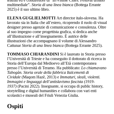
teatrali ed è condirettore di “In\Visible Cities. Festival urbano
multimediale”.
Storia di una linea bianca
(Bottega Errante
2025) è il suo ultimo libro.
ELENA GUGLIELMOTTI
Art director italo-slovena. Ha
lavorato sia in Italia che all’estero, ricoprendo il ruolo di visual
designer presso agenzie di comunicazione e consulenza. Oltre
al suo impegno come progettista grafica, si dedica anche
all’illustrazione e all’insegnamento. È autrice delle
illustrazioni che accompagnano il volume di Alessandro
Cattunar
Storia di una linea bianca
(Bottega Errante 2025).
TOMMASO CHIARANDINI
Si è laureato in Storia presso
l’Università di Trieste e ha conseguito il dottorato di ricerca in
Storia dell’Europa dal Medioevo all’Età contemporanea
presso l’Università di Teramo. Ha pubblicato:
Lo chiamavano
Tabogàn. Storia orale della fabbrica Italcementi di
Cividale
(Maqom Hazè, 2013) e
Immaturi, sleali, violenti.
Immagini e linguaggi dell’antislavismo fascista (1919-
1937)
(Pacini 2022). Insegnante, si occupa di public history,
storytelling e digital humanities e collabora con vari enti
scolastici e museali del Friuli Venezia Giulia.
Ospiti