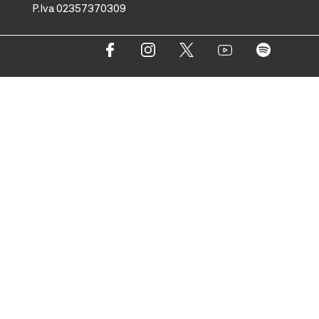
P.Iva 02357370309
sede
via Francesco Crispi 47
33100 Udine
L’ufficio dell’associazione è
aperto dal lunedì al venerdì
dalle 9.30 alle 12.30
ufficio stampa
Volpe&Sain Comunicazione
ufficiostampa@volpesain.com
Informativa cookie
Trasparenza
Copyright © 2021 Copyright Associazione Vicino/Lontano All
Rights Reserved.