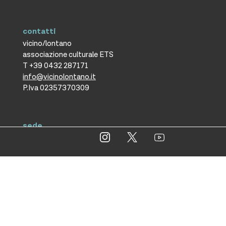
contatti
vicino/lontano
associazione culturale ETS
T +39 0432 287171
info@vicinolontano.it
P.Iva 02357370309
sede
via Francesco Crispi 47
33100 Udine
L’ufficio dell’associazione è
aperto dal lunedì al venerdì
dalle 9.30 alle 12.30
ufficio stampa