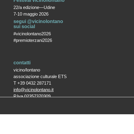
Festival vicino/lontano
22/a edizione—Udine
7-10 maggio 2026
segui @vicinolontano
sui social
#vicinolontano2026
#premioterzani2026
contatti
vicino/lontano
associazione culturale ETS
T +39 0432 287171
info@vicinolontano.it
P.Iva 02357370309
sede
via Francesco Crispi 47
33100 Udine