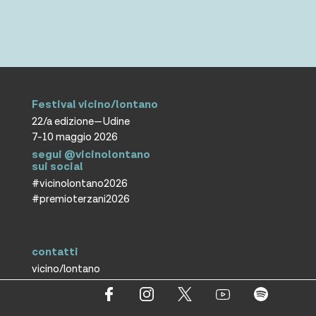
Festival vicino/lontano
22/a edizione—Udine
7-10 maggio 2026
segui @vicinolontano
sui social
#vicinolontano2026
#premioterzani2026
contatti
vicino/lontano
associazione culturale ETS
T +39 0432 287171
info@vicinolontano.it