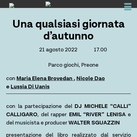
Skip
to
content
Una qualsiasi giornata
d’autunno
21 agosto 2022
17.00
Parco giochi, Preone
con
Maria Elena Brovedan
,
Nicole Dao
e
Lussia Di Uanis
con la partecipazione del
DJ MICHELE “CALLI”
CALLIGARO
, del rapper
EMIL “RIVER” LENISA
e
del musicista e producer
WALTER SGUAZZIN
presentazione del libro realizzato dal servizio