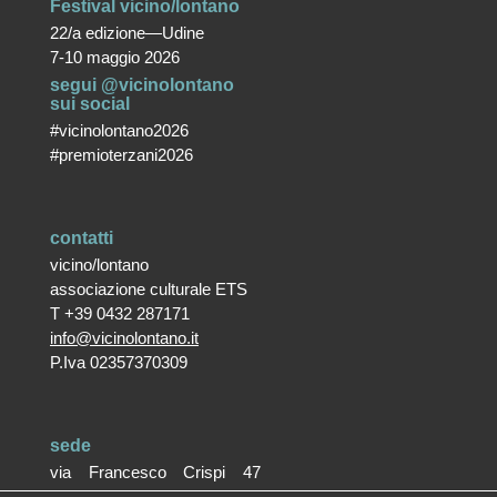
Festival vicino/lontano
22/a edizione—Udine
7-10 maggio 2026
segui @vicinolontano
sui social
#vicinolontano2026
#premioterzani2026
contatti
vicino/lontano
associazione culturale ETS
T +39 0432 287171
info@vicinolontano.it
P.Iva 02357370309
sede
via Francesco Crispi 47
33100 Udine