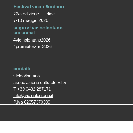
Festival vicino/lontano
22/a edizione—Udine
7-10 maggio 2026
segui @vicinolontano
sui social
#vicinolontano2026
#premioterzani2026
contatti
vicino/lontano
associazione culturale ETS
T +39 0432 287171
info@vicinolontano.it
P.Iva 02357370309
sede
via Francesco Crispi 47