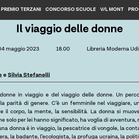
PREMIO TERZANI
CONCORSO SCUOLE
V/L MONT
PRO
Il viaggio delle donne
04 maggio 2023
18.00
Libreria Moderna Ud
e
e
Silvia Stefanelli
 donne in viaggio e del viaggio delle donne. Un perc
 e la parità di genere. C’è un femminile nel viaggiare, u
re il corpo, la mente, la sensibilità. La donna si muo
e solo per lei hanno significato, ha voglia di avventura,
a donna è in viaggio, la pescatrice di vongole, la conta
iera, la badante, l’ecologista, la profuga ucraina, la polit