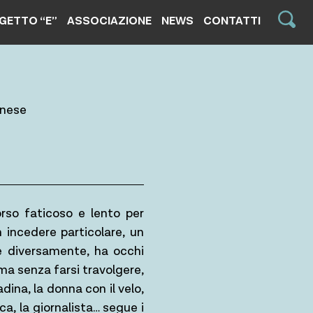
GETTO “E”
ASSOCIAZIONE
NEWS
CONTATTI
inese
orso faticoso e lento per
n incedere particolare, un
ve diversamente, ha occhi
 ma senza farsi travolgere,
dina, la donna con il velo,
ica, la giornalista… segue i