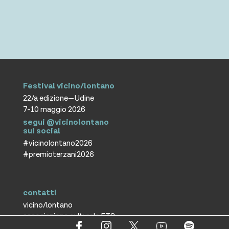
Festival vicino/lontano
22/a edizione—Udine
7-10 maggio 2026
segui @vicinolontano
sui social
#vicinolontano2026
#premioterzani2026
contatti
vicino/lontano
associazione culturale ETS
T +39 0432 287171