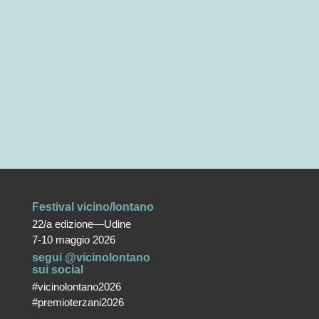
Festival vicino/lontano
22/a edizione—Udine
7-10 maggio 2026
segui @vicinolontano
sui social
#vicinolontano2026
#premioterzani2026