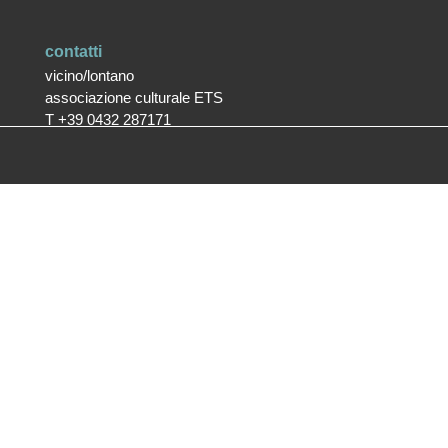
contatti
vicino/lontano
associazione culturale ETS
T +39 0432 287171
info@vicinolontano.it
P.Iva 02357370309
sede
via Francesco Crispi 47
33100 Udine
L’ufficio dell’associazione è
aperto dal lunedì al venerdì
dalle 9.30 alle 12.30
ufficio stampa