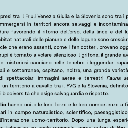
esi tra il Friuli Venezia Giulia e la Slovenia sono tra i p
immergersi in territori ancora selvaggi e incontamina
ure favorendo il ritorno dell’orso, della lince e del lu
bitat naturali delle pianure e delle lagune sono cresciut
ecie che erano assenti, come i fenicotteri, provano ogg
rupi è tornato a volare silenzioso il grifone, il grande 
ri e misteriosi cacciano nelle tenebre i leggendari rapa
ali e sotterranee, ospitano, inoltre, una grande varietà 
di spettacolari immagini aeree e terrestri
Fauna se
 un territorio a cavallo tra il FVG e la Slovenia, defini
i biodiversità che esige salvaguardia e rispetto.
lio
hanno unito le loro forze e le loro competenze a f
i in campo naturalistico, scientifico, paesaggistico,
all’interazione uomo-territorio. Dopo una lunga esper
ni televisive su scala regionale, come autori di libri 