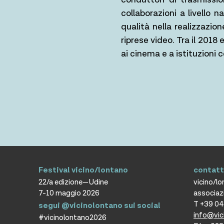
collaborazioni a livello 
qualità nella realizzazi
riprese video. Tra il 2018 
ai cinema e a istituzioni 
Festival vicino/lontano
contatt
22/a edizione—Udine
vicino/l
7-10 maggio 2026
associaz
T +39 0
segui @vicinolontano sui social
info@vic
#vicinolontano2026