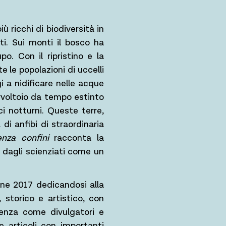
iù ricchi di biodiversità in
ti. Sui monti il bosco ha
po. Con il ripristino e la
e le popolazioni di uccelli
i a nidificare nelle acque
avvoltoio da tempo estinto
ci notturni. Queste terre,
di anfibi di straordinaria
nza confini
racconta la
to dagli scienziati come un
ine 2017 dedicandosi alla
 storico e artistico, con
ienza come divulgatori e
e articoli con importanti