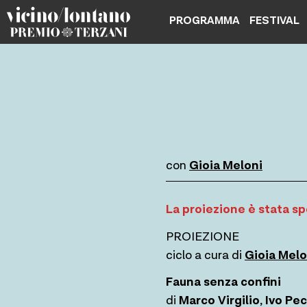
Skip
PROGRAMMA
FESTIVAL
to
content
con
Gioia Meloni
La proiezione è stata s
PROIEZIONE
ciclo a cura di
Gioia Melo
Fauna senza confini
di
Marco Virgilio
,
Ivo Pec