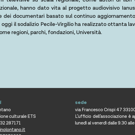
nazionale, hanno dato vita al progetto audiovisivo Ianu
one dei documentari basato sul continuo aggiornamento
e oggi il sodalizio Pecile-Virgilio ha realizzato ottanta lav
come regioni, parchi, fondazioni, Università.
i
sede
ontano
via Francesco Crispi 47 3310
ione culturale ETS
L’ufficio dell’associazione è 
432 287171
lunedì al venerdì dalle 9.30 all
inolontano.it