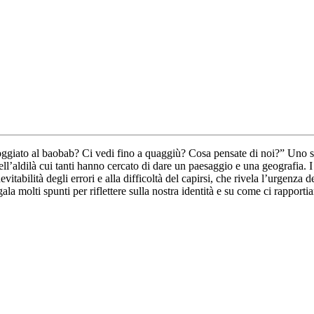
poggiato al baobab? Ci vedi fino a quaggiù? Cosa pensate di noi?” Uno sc
uell’aldilà cui tanti hanno cercato di dare un paesaggio e una geografia. 
vitabilità degli errori e alla difficoltà del capirsi, che rivela l’urgenz
ala molti spunti per riflettere sulla nostra identità e su come ci rapportia