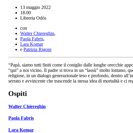
13 maggio 2022
18.00
Libreria Odòs
con
Walter Chiereghin
,
Paola Fabris
,
Lara Komar
e
Patrizia Rigoni
“Papà, siamo tutti finiti come il coniglio dalle lunghe orecchie ap
“qui” a noi vicino. Il padre si trova in un “lassù” molto lontano, q
religiose, in un dialogo generazionale teso e profondo, dentro all’ine
serrato e avvincente che trascende la stessa idea di mortalità e ci reg
Ospiti
Walter Chiereghin
Paola Fabris
Lara Komar