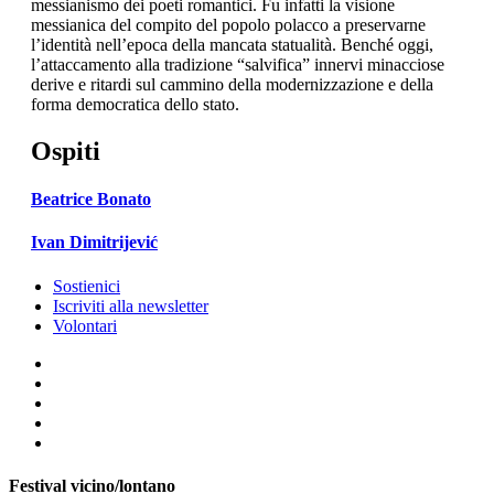
messianismo dei poeti romantici. Fu infatti la visione
messianica del compito del popolo polacco a preservarne
l’identità nell’epoca della mancata statualità. Benché oggi,
l’attaccamento alla tradizione “salvifica” innervi minacciose
derive e ritardi sul cammino della modernizzazione e della
forma democratica dello stato.
Ospiti
Beatrice Bonato
Ivan Dimitrijević
Sostienici
Iscriviti alla newsletter
Volontari
Festival vicino/lontano