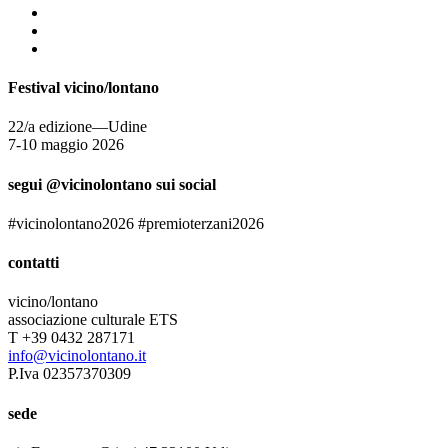
Festival vicino/lontano
22/a edizione—Udine
7-10 maggio 2026
segui @vicinolontano sui social
#vicinolontano2026 #premioterzani2026
contatti
vicino/lontano
associazione culturale ETS
T +39 0432 287171
info@vicinolontano.it
P.Iva 02357370309
sede