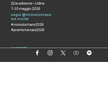
22/a edizione—Udine
7-10 maggio 2026
segui @vicinolontano
sui social
#vicinolontano2026
#premioterzani2026
contatti
vicino/lontano
associazione culturale ETS
T +39 0432 287171
info@vicinolontano.it
P.Iva 02357370309
sede
via Francesco Crispi 47
33100 Udine