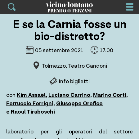
Skip
to
content
E se la Carnia fosse un
bio-distretto?
05 settembre 2021
17.00
Tolmezzo, Teatro Candoni
Info biglietti
con
Kim Assaël
,
Luciano Carrino
,
Marino Corti
,
Ferruccio Ferrigni
,
Giuseppe Orefice
e
Raoul Tiraboschi
laboratorio per gli operatori del settore