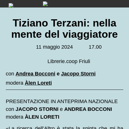
Skip
to
content
Tiziano Terzani: nella
mente del viaggiatore
11 maggio 2024
17.00
Librerie.coop Friuli
con
Andrea Bocconi
e
Jacopo Storni
modera
Àlen Loreti
PRESENTAZIONE IN ANTEPRIMA NAZIONALE
con
JACOPO STORNI
e
ANDREA BOCCONI
modera
ÀLEN LORETI
«La ricerca dell’Altro è stata la spinta che mi ha