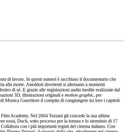
 anni di lavoro. In questi numeri è racchiuso il documentario che
nzia alla morte. Aneddoti divertenti si alternano a momenti
ntro di sé. E grazie alle registrazioni audio inedite realizzate dal
azioni 3D, illustrazioni originali e
motion graphic
, per
di Monica Guerritore il compito di congiungere tra loro i capitoli
ean Film Academy. Nel 2004 Terzani gli concede la sua ultima
 rossi, Duch, sotto processo per la tortura e lo sterminio di 17
Collabora con i più importanti registi del cinema italiano. Con
film
Tiziano Terzani, il viaggio della vita,
attualmente nei cinema.