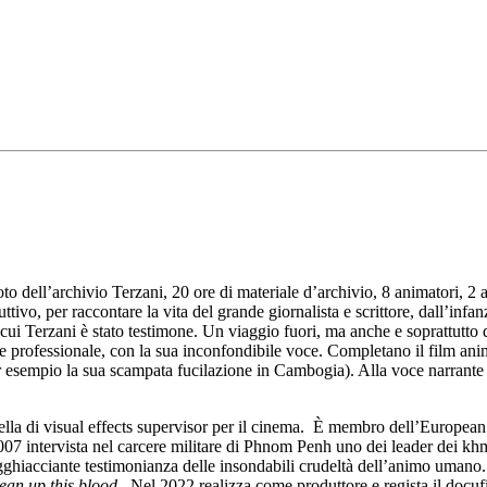
foto dell’archivio Terzani, 20 ore di materiale d’archivio, 8 animatori, 2
ivo, per raccontare la vita del grande giornalista e scrittore, dall’infa
 cui Terzani è stato testimone. Un viaggio fuori, ma anche e soprattutto de
 e professionale, con la sua inconfondibile voce. Completano il film anim
r esempio la sua scampata fucilazione in Cambogia). Alla voce narrante 
 quella di visual effects supervisor per il cinema. È membro dell’Europ
7 intervista nel carcere militare di Phnom Penh uno dei leader dei khmer
gghiacciante testimonianza delle insondabili crudeltà dell’animo umano. 
lean up this blood
. Nel 2022 realizza come produttore e regista il docu