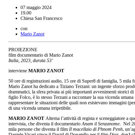
07 maggio 2024
19.00
Chiesa San Francesco
con
Mario Zanot
PROIEZIONE
film documentario di Mario Zanot
Italia, 2023, durata 53’
interviene
MARIO ZANOT
50 ore di registrazioni audio, 15 ore di Super8 di famiglia, 5 mila 
Mario Zanot ha dedicato a Tiziano Terzani: un ingente sforzo produtt
drammatici, la sfera privata ai più importanti avvenimenti storici di
figlio Folco, è lo stesso Terzani a raccontare la sua vicenda umana
rappresentare le situazioni delle quali non esistevano immagini (pe
di una vicenda umana irripetibile.
MARIO ZANOT
Alterna l’attività di regista e sceneggiatore a
intervista, che diventa il documentario
Anam il Senzanome.
Nel 200
mila persone che diventa il film
Il macellaio di Phnom Penh
, un’a
Daniele Vicari vince il David di Donatello per il film
Diaz, don’t c