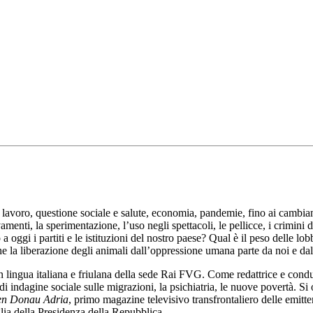
 lavoro, questione sociale e salute, economia, pandemie, fino ai cambiam
evamenti, la sperimentazione, l’uso negli spettacoli, le pellicce, i crimini 
 a oggi i partiti e le istituzioni del nostro paese? Qual è il peso delle 
he la liberazione degli animali dall’oppressione umana parte da noi e dall
n lingua italiana e friulana della sede Rai FVG. Come redattrice e cond
i indagine sociale sulle migrazioni, la psichiatria, le nuove povertà. Si o
en Donau Adria
, primo magazine televisivo transfrontaliero delle emitte
lia della Presidenza della Repubblica.