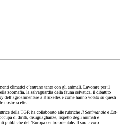
enti climatici c’entrano tanto con gli animali. Lavorare per il
della zoomafia, la salvaguardia della fauna selvatica, il dibattito
lobby dell’agroalimentare a Bruxelles e come hanno votato su questi
e nostre scelte.
uttrice della TGR ha collaborato alle rubriche
Il Settimanale
e
Est-
ccupa di diritti, disuguaglianze, rispetto degli animali e
nti pubbliche dell’Europa centro orientale. Il suo lavoro