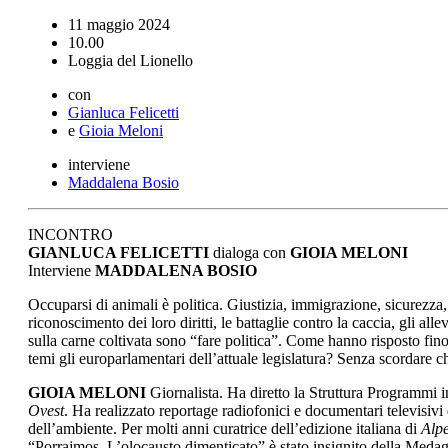
11 maggio 2024
10.00
Loggia del Lionello
con
Gianluca Felicetti
e
Gioia Meloni
interviene
Maddalena Bosio
INCONTRO
GIANLUCA FELICETTI
dialoga con
GIOIA MELONI
Interviene
MADDALENA BOSIO
Occuparsi di animali è politica. Giustizia, immigrazione, sicurezza,
riconoscimento dei loro diritti, le battaglie contro la caccia, gli all
sulla carne coltivata sono “fare politica”. Come hanno risposto fino
temi gli europarlamentari dell’attuale legislatura? Senza scordare c
GIOIA MELONI
Giornalista. Ha diretto la Struttura Programmi i
Ovest
. Ha realizzato reportage radiofonici e documentari televisivi d
dell’ambiente. Per molti anni curatrice dell’edizione italiana di
Alp
“Porrajmos. L’olocausto dimenticato” è stato insignito della Medag