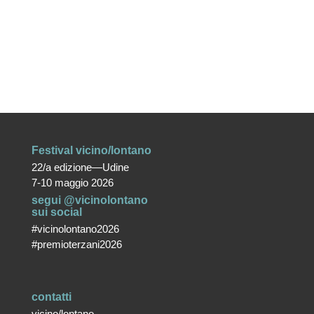
Festival vicino/lontano
22/a edizione—Udine
7-10 maggio 2026
segui @vicinolontano
sui social
#vicinolontano2026
#premioterzani2026
contatti
vicino/lontano