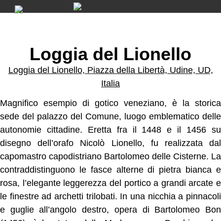
Skip
to
content
Loggia del Lionello
Loggia del Lionello, Piazza della Libertà, Udine, UD,
Italia
Magnifico esempio di gotico veneziano, è la storica
sede del palazzo del Comune, luogo emblematico delle
autonomie cittadine. Eretta fra il 1448 e il 1456 su
disegno dell’orafo Nicolò Lionello, fu realizzata dal
capomastro capodistriano Bartolomeo delle Cisterne. La
contraddistinguono le fasce alterne di pietra bianca e
rosa, l’elegante leggerezza del portico a grandi arcate e
le finestre ad archetti trilobati. In una nicchia a pinnacoli
e guglie all’angolo destro, opera di Bartolomeo Bon