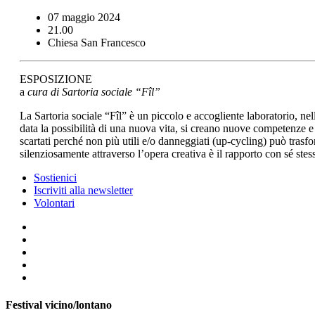
07 maggio 2024
21.00
Chiesa San Francesco
ESPOSIZIONE
a
cura di Sartoria sociale “Fîl”
La Sartoria sociale “Fîl” è un piccolo e accogliente laboratorio, nel
data la possibilità di una nuova vita, si creano nuove competenze e r
scartati perché non più utili e/o danneggiati (up-cycling) può tras
silenziosamente attraverso l’opera creativa
è il rapporto con sé stes
Sostienici
Iscriviti alla newsletter
Volontari
Festival vicino/lontano