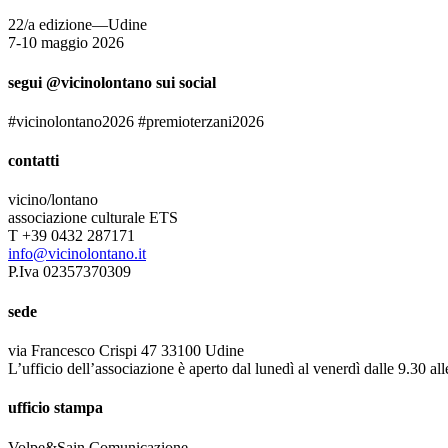
22/a edizione—Udine
7-10 maggio 2026
segui @vicinolontano sui social
#vicinolontano2026 #premioterzani2026
contatti
vicino/lontano
associazione culturale ETS
T +39 0432 287171
info@vicinolontano.it
P.Iva 02357370309
sede
via Francesco Crispi 47 33100 Udine
L’ufficio dell’associazione è aperto dal lunedì al venerdì dalle 9.30 al
ufficio stampa
Volpe&Sain Comunicazione