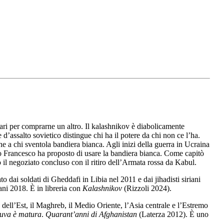
llari per comprarne un altro. Il kalashnikov è diabolicamente
d’assalto sovietico distingue chi ha il potere da chi non ce l’ha.
e a chi sventola bandiera bianca. Agli inizi della guerra in Ucraina
o Francesco ha proposto di usare la bandiera bianca. Come capitò
il negoziato concluso con il ritiro dell’Armata rossa da Kabul.
 dai soldati di Gheddafi in Libia nel 2011 e dai jihadisti siriani
ni 2018. È in libreria con
Kalashnikov
(Rizzoli 2024).
 dell’Est, il Maghreb, il Medio Oriente, l’Asia centrale e l’Estremo
’uva è matura
.
Quarant’anni di Afghanistan
(Laterza 2012). È uno