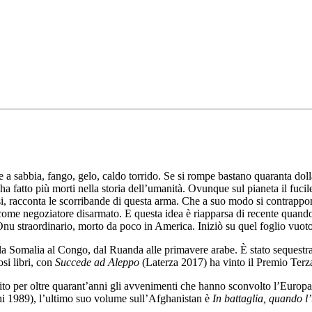
ste a sabbia, fango, gelo, caldo torrido. Se si rompe bastano quaranta do
 fatto più morti nella storia dell’umanità. Ovunque sul pianeta il fucile 
si, racconta le scorribande di questa arma. Che a suo modo si contrappon
come negoziatore disarmato. E questa idea è riapparsa di recente quand
u straordinario, morto da poco in America. Iniziò su quel foglio vuoto 
lla Somalia al Congo, dal Ruanda alle primavere arabe. È stato sequestrato
si libri, con
Succede ad Aleppo
(Laterza 2017) ha vinto il Premio Terza
uito per oltre quarant’anni gli avvenimenti che hanno sconvolto l’Europa
i 1989), l’ultimo suo volume sull’Afghanistan è
In battaglia, quando l