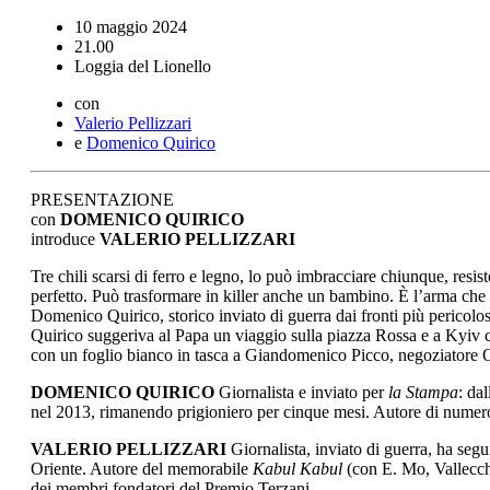
10 maggio 2024
21.00
Loggia del Lionello
con
Valerio Pellizzari
e
Domenico Quirico
PRESENTAZIONE
con
DOMENICO QUIRICO
introduce
VALERIO PELLIZZARI
Tre chili scarsi di ferro e legno, lo può imbracciare chiunque, resi
perfetto. Può trasformare in killer anche un bambino. È l’arma che ha
Domenico Quirico, storico inviato di guerra dai fronti più pericolo
Quirico suggeriva al Papa un viaggio sulla piazza Rossa e a Kyiv 
con un foglio bianco in tasca a Giandomenico Picco, negoziatore On
DOMENICO QUIRICO
Giornalista e inviato per
la Stampa
: da
nel 2013, rimanendo prigioniero per cinque mesi. Autore di numero
VALERIO PELLIZZARI
Giornalista, inviato di guerra, ha seg
Oriente. Autore del memorabile
Kabul Kabul
(con E. Mo, Vallecch
dei membri fondatori del Premio Terzani.