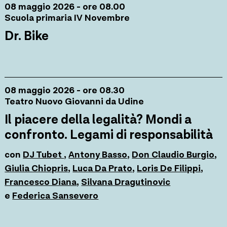
08 maggio 2026 - ore 08.00
Scuola primaria IV Novembre
Dr. Bike
08 maggio 2026 - ore 08.30
Teatro Nuovo Giovanni da Udine
Il piacere della legalità? Mondi a
confronto. Legami di responsabilità
con
DJ Tubet
,
Antony Basso
,
Don Claudio Burgio
,
Giulia Chiopris
,
Luca Da Prato
,
Loris De Filippi
,
Francesco Diana
,
Silvana Dragutinovic
e
Federica Sansevero