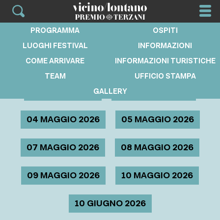
Skip
to
PROGRAMMA
OSPITI
content
Programma
LUOGHI FESTIVAL
INFORMAZIONI
COME ARRIVARE
INFORMAZIONI TURISTICHE
TEAM
UFFICIO STAMPA
30 APRILE 2026
03 MAGGIO 2026
GALLERY
04 MAGGIO 2026
05 MAGGIO 2026
07 MAGGIO 2026
08 MAGGIO 2026
09 MAGGIO 2026
10 MAGGIO 2026
10 GIUGNO 2026