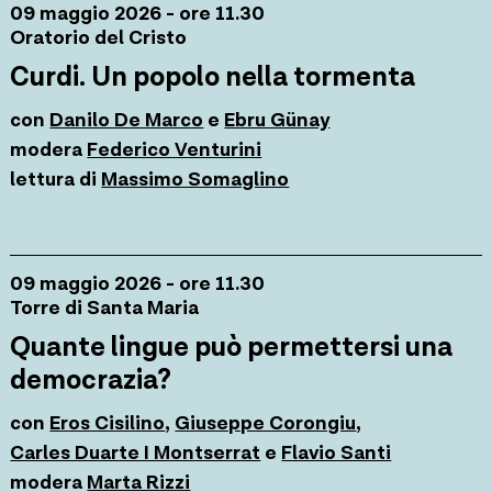
09 maggio 2026 - ore 11.30
Oratorio del Cristo
Curdi. Un popolo nella tormenta
con
Danilo De Marco
e
Ebru Günay
modera
Federico Venturini
lettura di
Massimo Somaglino
09 maggio 2026 - ore 11.30
Torre di Santa Maria
Quante lingue può permettersi una
democrazia?
con
Eros Cisilino
,
Giuseppe Corongiu
,
Carles Duarte I Montserrat
e
Flavio Santi
modera
Marta Rizzi