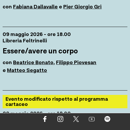
con
Fabiana Dallavalle
e
Pier Giorgio Gri
09 maggio 2026 - ore 18.00
Libreria Feltrinelli
Essere/avere un corpo
con
Beatrice Bonato
,
Filippo Piovesan
e
Matteo Segatto
Evento modificato rispetto al programma
cartaceo
09 maggio 2026 - ore 18.00
Loggia del Lionello