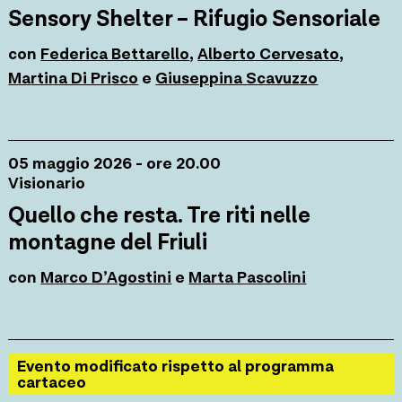
Sensory Shelter – Rifugio Sensoriale
con
Federica Bettarello
,
Alberto Cervesato
,
Martina Di Prisco
e
Giuseppina Scavuzzo
05 maggio 2026 - ore 20.00
Visionario
Quello che resta. Tre riti nelle
montagne del Friuli
con
Marco D’Agostini
e
Marta Pascolini
Evento modificato rispetto al programma
cartaceo