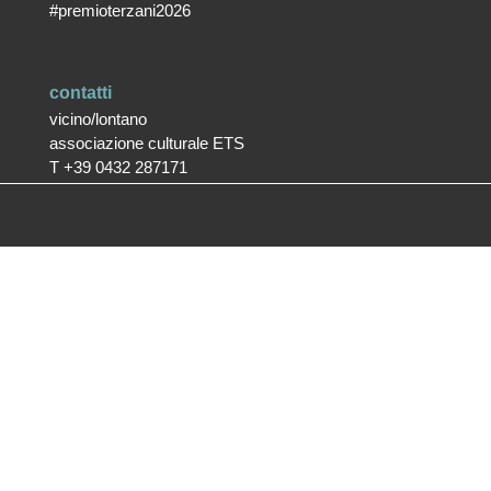
#premioterzani2026
contatti
vicino/lontano
associazione culturale ETS
T +39 0432 287171
info@vicinolontano.it
P.Iva 02357370309
sede
via Francesco Crispi 47
33100 Udine
L’ufficio dell’associazione è
aperto dal lunedì al venerdì
dalle 9.30 alle 12.30