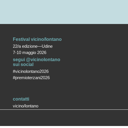
Festival vicino/lontano
22/a edizione—Udine
7-10 maggio 2026
segui @vicinolontano
sui social
#vicinolontano2026
#premioterzani2026
contatti
vicino/lontano
associazione culturale ETS
T +39 0432 287171
info@vicinolontano.it