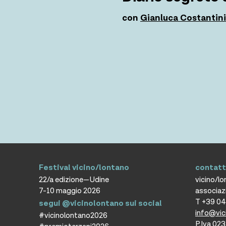
con
Gianluca Costantini
Festival vicino/lontano
contatt
22/a edizione—Udine
vicino/l
7-10 maggio 2026
associaz
T +39 0
segui @vicinolontano sui social
info@vic
#vicinolontano2026
P.Iva 0