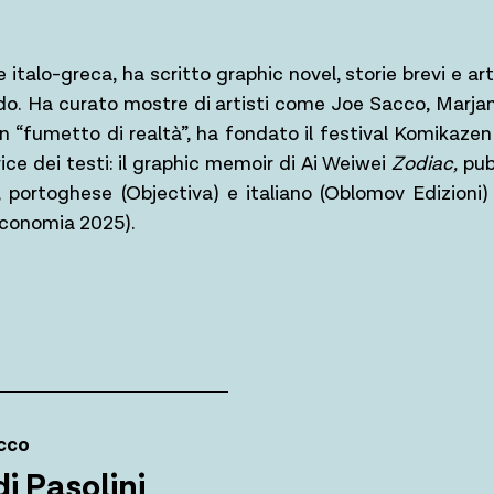
te italo-greca, ha scritto graphic novel, storie brevi e ar
ondo. Ha curato mostre di artisti come Joe Sacco, Marja
n “fumetto di realtà”, ha fondato il festival Komikazen
rice dei testi: il graphic memoir di Ai Weiwei
Zodiac,
pub
portoghese (Objectiva) e italiano (Oblomov Edizioni)
economia 2025).
occo
di Pasolini