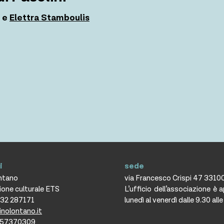
e
Elettra Stamboulis
i
sede
ontano
via Francesco Crispi 47 3310
ione culturale ETS
L’ufficio dell’associazione è 
432 287171
lunedì al venerdì dalle 9.30 all
inolontano.it
2357370309