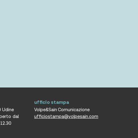
ufficio stampa
0 Udine
Volpe&Sain Comunicazione
aperto dal
ufficiostampa@volpesain.com
e 12.30