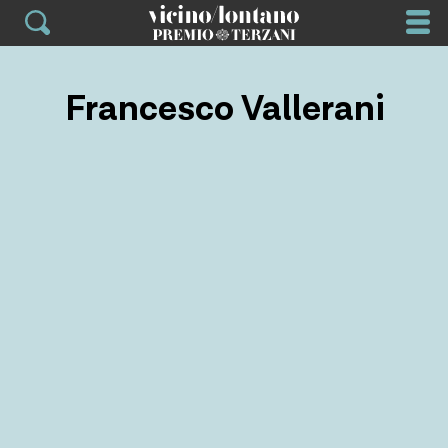
Skip
to
content
Francesco Vallerani