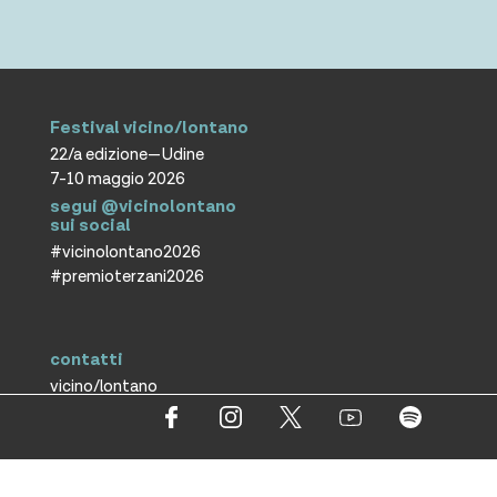
Festival vicino/lontano
22/a edizione—Udine
7-10 maggio 2026
segui @vicinolontano
sui social
#vicinolontano2026
#premioterzani2026
contatti
vicino/lontano
associazione culturale ETS
T +39 0432 287171
info@vicinolontano.it
P.Iva 02357370309