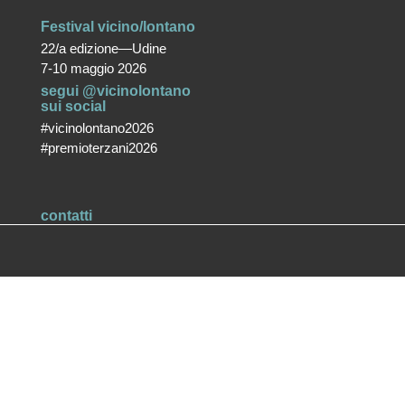
Festival vicino/lontano
22/a edizione—Udine
7-10 maggio 2026
segui @vicinolontano
sui social
#vicinolontano2026
#premioterzani2026
contatti
vicino/lontano
associazione culturale ETS
T +39 0432 287171
info@vicinolontano.it
P.Iva 02357370309
sede