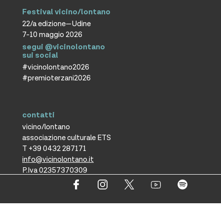
Festival vicino/lontano
22/a edizione—Udine
7-10 maggio 2026
segui @vicinolontano
sui social
#vicinolontano2026
#premioterzani2026
contatti
vicino/lontano
associazione culturale ETS
T +39 0432 287171
info@vicinolontano.it
P.Iva 02357370309
sede
via Francesco Crispi 47