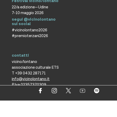
Festival vicino/lontano
22/a edizione—Udine
7-10 maggio 2026
segui @vicinolontano
sui social
#vicinolontano2026
#premioterzani2026
contatti
vicino/lontano
associazione culturale ETS
T +39 0432 287171
info@vicinolontano.it
P.Iva 02357370309
sede
via Francesco Crispi 47
33100 Udine