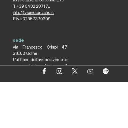
associazione culturale ETS
T +39 0432 287171
info@vicinolontano.it
P.Iva 02357370309
sede
via Francesco Crispi 47
33100 Udine
L’ufficio dell’associazione è
aperto dal lunedì al venerdì
dalle 9.30 alle 12.30
ufficio stampa
Volpe&Sain Comunicazione
ufficiostampa@volpesain.com
Informativa cookie
Trasparenza