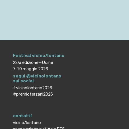
Festival vicino/lontano
22/a edizione—Udine
7-10 maggio 2026
segui @vicinolontano
sui social
#vicinolontano2026
#premioterzani2026
contatti
vicino/lontano