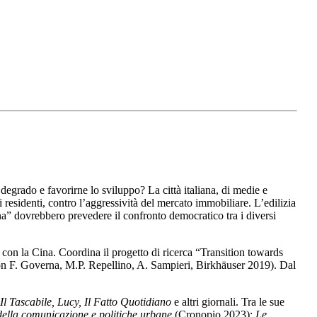
degrado e favorirne lo sviluppo? La città italiana, di medie e
 residenti, contro l’aggressività del mercato immobiliare. L’edilizia
ana” dovrebbero prevedere il confronto democratico tra i diversi
 con la Cina. Coordina il progetto di ricerca “Transition towards
n F. Governa, M.P. Repellino, A. Sampieri, Birkhäuser 2019). Dal
Il Tascabile, Lucy, Il Fatto Quotidiano
e altri giornali. Tra le sue
della comunicazione e politiche urbane
(Cronopio 2023);
Le