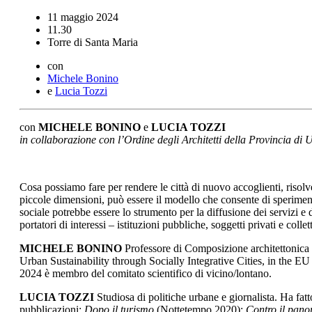
11 maggio 2024
11.30
Torre di Santa Maria
con
Michele Bonino
e
Lucia Tozzi
con
MICHELE BONINO
e
LUCIA TOZZI
in collaborazione con l’Ordine degli Architetti della Provincia di 
Cosa possiamo fare per rendere le città di nuovo accoglienti, risolv
piccole dimensioni, può essere il modello che consente di sperimenta
sociale potrebbe essere lo strumento per la diffusione dei servizi e
portatori di interessi – istituzioni pubbliche, soggetti privati e colle
MICHELE BONINO
Professore di Composizione architettonica e 
Urban Sustainability through Socially Integrative Cities, in the EU 
2024 è membro del comitato scientifico di vicino/lontano.
LUCIA TOZZI
Studiosa di politiche urbane e giornalista. Ha fatt
pubblicazioni:
Dopo il turismo
(Nottetempo 2020);
Contro il pan