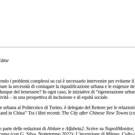
Udine
endo i problemi complessi su cui è necessario intervenire per evitarne il 
re la necessità di coniugare la riqualificazione urbana e le esigenze dei
 dunque del benessere? In ogni caso, le iniziative di “rigenerazione urb
ttività – in una prospettiva di inclusione e di equità sociale.
urbana al Politecnico di Torino, è delegato del Rettore per le relazioni
and in China” Tra i libri recenti:
The City after Chinese New Towns
(co
o parte delle redazioni di
Abitare
e
Alfabeta2
. Scrive
su NapoliMonitor, 
orama
(con G. Silva, Nottetempo 2022)
; L’invenzione di Milano. Culto 