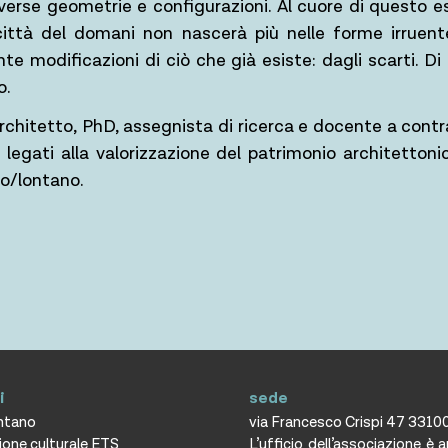
verse geometrie e configurazioni. Al cuore di questo es
ittà del domani non nascerà più nelle forme irruente
nte modificazioni di ciò che già esiste: dagli scarti. Di c
o.
chitetto, PhD, assegnista di ricerca e docente a contra
 legati alla valorizzazione del patrimonio architettoni
ino/lontano.
i
sede
ontano
via Francesco Crispi 47 3310
ione culturale ETS
L’ufficio dell’associazione è 