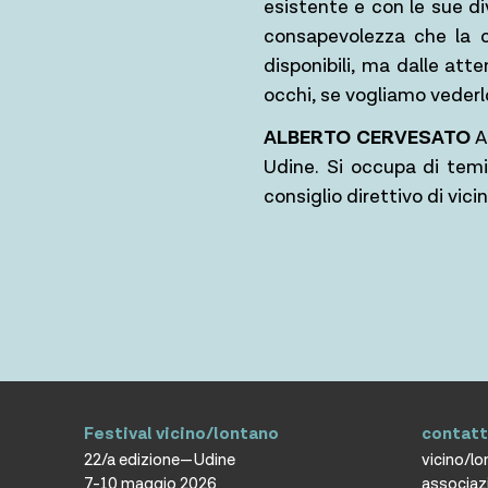
esistente e con le sue di
consapevolezza che la c
disponibili, ma dalle atte
occhi, se vogliamo vederl
ALBERTO CERVESATO
Ar
Udine. Si occupa di temi
consiglio direttivo di vic
Festival vicino/lontano
contatt
22/a edizione—Udine
vicino/l
7-10 maggio 2026
associaz