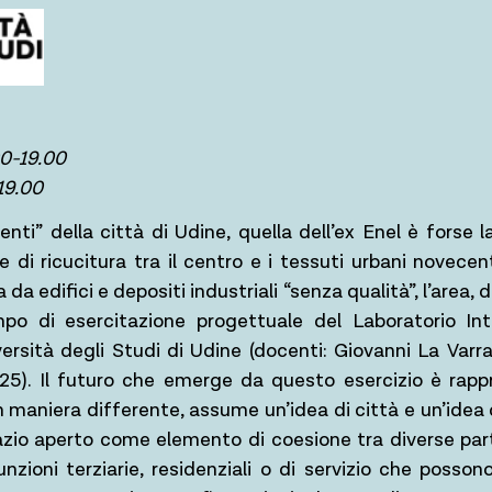
00-19.00
19.00
nti” della città di Udine, quella dell’ex Enel è forse l
ne di ricucitura tra il centro e i tessuti urbani novecen
 da edifici e depositi industriali “senza qualità”, l’area, 
mpo di esercitazione progettuale del Laboratorio In
versità degli Studi di Udine (docenti: Giovanni La Varra
25). Il futuro che emerge da questo esercizio è rappr
n maniera differente, assume un’idea di città e un’idea 
azio aperto come elemento di coesione tra diverse parti
nzioni terziarie, residenziali o di servizio che posson