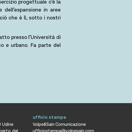
ercizio progettuale c’è la
 dell’espansione in aree
iò che è lì, sotto i nostri
tto presso l’Università di
co e urbano. Fa parte del
ufficio stampa
0 Udine
Volpe&Sain Comunicazione
aperto dal
ufficiostampa@volpesain.com