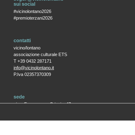
sui social
#vicinolontano2026
#premioterzani2026
contatti
vicino/lontano
associazione culturale ETS
T +39 0432 287171
info@vicinolontano.it
P.Iva 02357370309
sede
via Francesco Crispi 47
33100 Udine
L’ufficio dell’associazione è
aperto dal lunedì al venerdì
dalle 9.30 alle 12.30