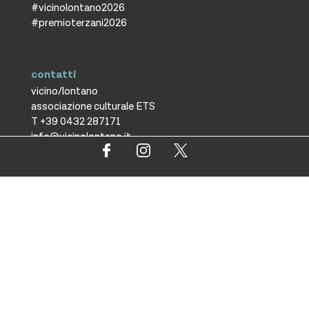
#vicinolontano2026
#premioterzani2026
contatti
vicino/lontano
associazione culturale ETS
T +39 0432 287171
info@vicinolontano.it
P.Iva 02357370309
sede
via Francesco Crispi 47
33100 Udine
L’ufficio dell’associazione è
aperto dal lunedì al venerdì
dalle 9.30 alle 12.30