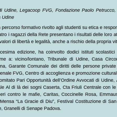
 Udine, Legacoop FVG, Fondazione Paolo Petrucco, vi
a Udine
ercorso formativo rivolto agli studenti su etica e respon
tro i ragazzi della Rete presentano i risultati delle loro a
alori di libertà e legalità, anche a rischio della propria vi
icesima edizione, ha coinvolto dodici istituti scolasti
me a: vicino/lontano, Tribunale di Udine, Casa Circon
, Garante Comunale dei diritti delle persone private d
enale FVG, Centro di accoglienza e promozione cultural
omitato Pari Opportunità dell’Ordine Avvocati di Udine,
le Al di là dei sogni Caserta, Cta Friuli Centrale con le
eri contro le mafie, Caritas, Coccinelle Rosa, Emma
ensa “La Gracie di Diu”, Festival Costituzione di San
ce, Granelli di Senape Padova.