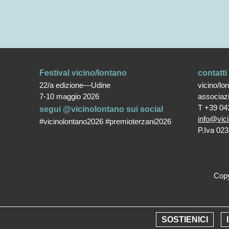
Festival vicino/lontano
contatti
22/a edizione—Udine
vicino/lo
7-10 maggio 2026
associaz
T +39 04
segui @vicinolontano sui social
info@vici
#vicinolontano2026 #premioterzani2026
P.Iva 02
Copy
SOSTIENICI