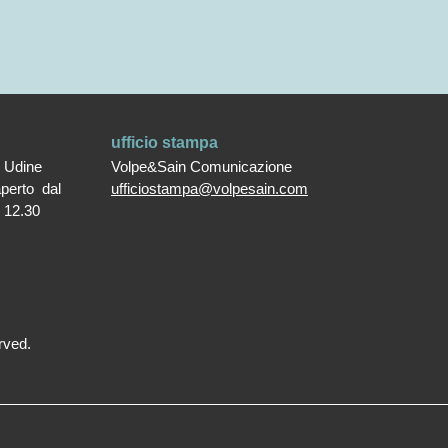
ufficio stampa
0 Udine
Volpe&Sain Comunicazione
aperto dal
ufficiostampa@volpesain.com
e 12.30
rved.