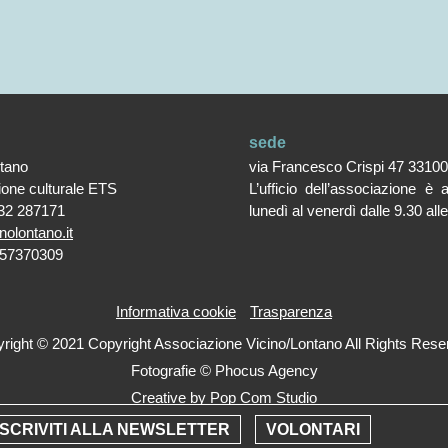
sede
ntano
via Francesco Crispi 47 3310
ione culturale ETS
L’ufficio dell’associazione è 
32 287171
lunedì al venerdì dalle 9.30 all
nolontano.it
357370309
Informativa cookie
Trasparenza
right © 2021 Copyright Associazione Vicino/Lontano All Rights Rese
Fotografie © Phocus Agency
Creative by
Pop Com Studio
ISCRIVITI ALLA NEWSLETTER
VOLONTARI