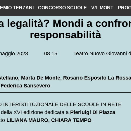
EMIO TERZANI
CONCORSO SCUOLE
V/L MONT
PROG
la legalità? Mondi a confr
responsabilità
maggio 2023
08.15
Teatro Nuovo Giovanni 
tellano
,
Marta De Monte
,
Rosario Esposito La Ross
e
Federica Sansevero
INTERISTITUZIONALE DELLE SCUOLE IN RETE
i della XVI edizione dedicata a
Pierluigi Di Piazza
tto
LILIANA MAURO, CHIARA TEMPO