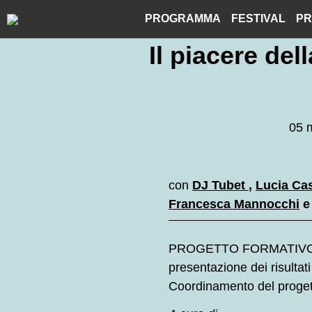
Skip
PROGRAMMA
FESTIVAL
PR
to
content
Il piacere del
05 
con
DJ Tubet
,
Lucia Cas
Francesca Mannocchi
PROGETTO FORMATIVO 
presentazione dei risultat
Coordinamento del proge